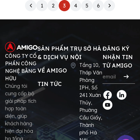
1
2
3
4
5
6
SẢN PHẨM
TRỤ SỞ HÀ
ĐĂNG KÝ
CÔNG TY CỔ
& DỊCH VỤ
NỘI
NHẬN TIN
PHẦN CÔNG
Tầng 10,
TỪ AMIGO
VỀ AMIGO
NGHỆ BẰNG
Tháp Văn
HỮU
Phòng
TIN TỨC
Chúng tôi
IPH, Số
cung cấp bộ
241 Xuân
giải pháp tích
Thủy,
hợp toàn
Phường
diện, giúp
Cầu Giấy,
khách hàng
Thành
hiện đại hóa
phố Hà
hạ tầng
Nội