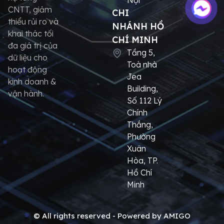
CNTT, giảm
CHI
thiểu rủi ro và
NHÁNH HỒ
khai thác tối
CHÍ MINH
đa giá trị của
Tầng 5,
dữ liệu cho
Toà nhà
hoạt động
Jea
kinh doanh &
Building,
vận hành.
Số 112 Lý
Chính
Thắng,
Phường
Xuân
Hòa, TP.
Hồ Chí
Minh
© All rights reserved - Powered by AMIGO