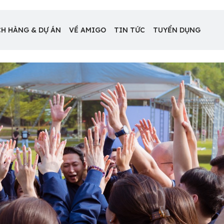
H HÀNG & DỰ ÁN
VỀ AMIGO
TIN TỨC
TUYỂN DỤNG