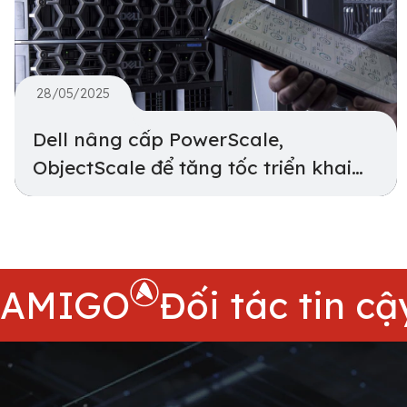
28/05/2025
Dell nâng cấp PowerScale,
ObjectScale để tăng tốc triển khai
AI Factory
AMIGO
Đối tác tin cậ