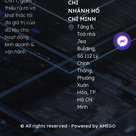
CNTT, giảm
CHI
thiểu rủi ro và
NHÁNH HỒ
khai thác tối
CHÍ MINH
đa giá trị của
Tầng 5,
dữ liệu cho
Toà nhà
hoạt động
Jea
kinh doanh &
Building,
vận hành.
Số 112 Lý
Chính
Thắng,
Phường
Xuân
Hòa, TP.
Hồ Chí
Minh
© All rights reserved - Powered by AMIGO