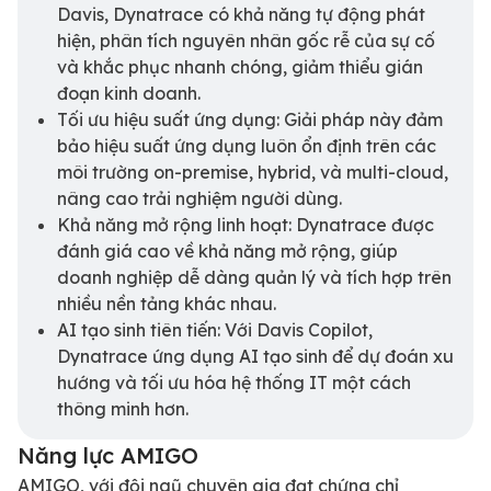
Davis, Dynatrace có khả năng tự động phát
hiện, phân tích nguyên nhân gốc rễ của sự cố
và khắc phục nhanh chóng, giảm thiểu gián
đoạn kinh doanh.
Tối ưu hiệu suất ứng dụng: Giải pháp này đảm
bảo hiệu suất ứng dụng luôn ổn định trên các
môi trường on-premise, hybrid, và multi-cloud,
nâng cao trải nghiệm người dùng.
Khả năng mở rộng linh hoạt: Dynatrace được
đánh giá cao về khả năng mở rộng, giúp
doanh nghiệp dễ dàng quản lý và tích hợp trên
nhiều nền tảng khác nhau.
AI tạo sinh tiên tiến: Với Davis Copilot,
Dynatrace ứng dụng AI tạo sinh để dự đoán xu
hướng và tối ưu hóa hệ thống IT một cách
thông minh hơn.
Năng lực AMIGO
AMIGO, với đội ngũ chuyên gia đạt chứng chỉ