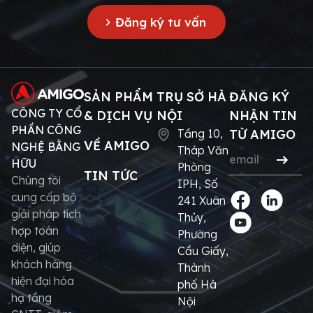
Đăng ký tư vấn
SẢN PHẨM
TRỤ SỞ HÀ
ĐĂNG KÝ
CÔNG TY CỔ
& DỊCH VỤ
NỘI
NHẬN TIN
PHẦN CÔNG
Tầng 10,
TỪ AMIGO
VỀ AMIGO
NGHỆ BẰNG
Tháp Văn
HỮU
Phòng
TIN TỨC
Chúng tôi
IPH, Số
cung cấp bộ
241 Xuân
giải pháp tích
Thủy,
hợp toàn
Phường
diện, giúp
Cầu Giấy,
khách hàng
Thành
hiện đại hóa
phố Hà
hạ tầng
Nội