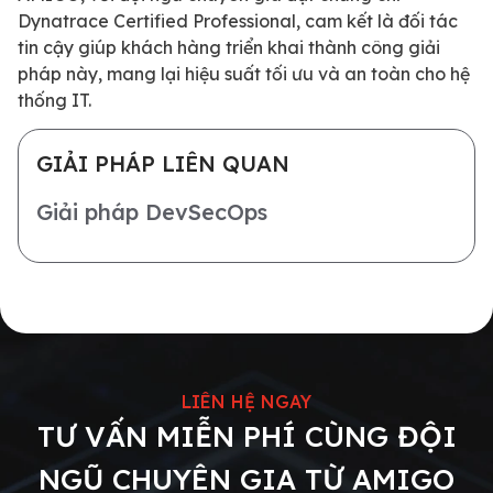
Dynatrace Certified Professional, cam kết là đối tác
tin cậy giúp khách hàng triển khai thành công giải
pháp này, mang lại hiệu suất tối ưu và an toàn cho hệ
thống IT.
GIẢI PHÁP LIÊN QUAN
Giải pháp DevSecOps
LIÊN HỆ NGAY
T
Ư
V
Ấ
N
M
I
Ễ
N
P
H
Í
C
Ù
N
G
Đ
Ộ
I
N
G
Ũ
C
H
U
Y
Ê
N
G
I
A
T
Ừ
A
M
I
G
O